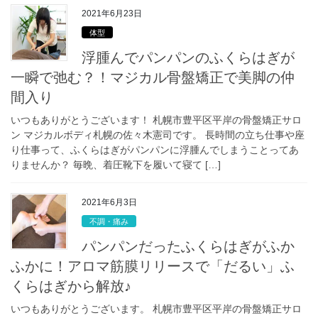
2021年6月23日
体型
浮腫んでパンパンのふくらはぎが
一瞬で弛む？！マジカル骨盤矯正で美脚の仲
間入り
いつもありがとうございます！ 札幌市豊平区平岸の骨盤矯正サロ
ン マジカルボディ札幌の佐々木憲司です。 長時間の立ち仕事や座
り仕事って、ふくらはぎがパンパンに浮腫んでしまうことってあ
りませんか？ 毎晩、着圧靴下を履いて寝て […]
2021年6月3日
不調・痛み
パンパンだったふくらはぎがふか
ふかに！アロマ筋膜リリースで「だるい」ふ
くらはぎから解放♪
いつもありがとうございます。 札幌市豊平区平岸の骨盤矯正サロ