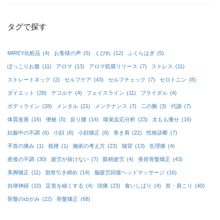
タグで探す
MIREY化粧品
(4)
お客様の声
(5)
くびれ
(12)
ふくらはぎ
(5)
ぽっこりお腹
(11)
アロマ
(13)
アロマ筋膜リリース
(7)
ストレス
(11)
ストレートネック
(2)
セルフケア
(43)
セルフチェック
(7)
セロトニン
(8)
ダイエット
(28)
デコルテ
(4)
フェイスライン
(11)
ブライダル
(4)
ボディライン
(28)
メンタル
(21)
メンテナンス
(7)
二の腕
(3)
代謝
(7)
体質改善
(16)
便秘
(5)
反り腰
(14)
嗅覚反応分析
(23)
太もも痩せ
(16)
妊娠中の不調
(6)
小顔
(8)
小顔矯正
(8)
巻き肩
(22)
性格診断
(7)
手首の痛み
(1)
捻挫
(1)
施術の考え方
(23)
猫背
(13)
生理痛
(4)
産後の不調
(30)
疲労が抜けない
(7)
眼精疲労
(4)
美容骨盤矯正
(43)
美脚矯正
(11)
肋骨引き締め
(14)
脳疲労回復ヘッドマッサージ
(16)
自律神経
(10)
足首を細くする
(4)
頭痛
(23)
食いしばり
(4)
首・肩こり
(40)
骨盤のゆがみ
(22)
骨盤矯正
(68)