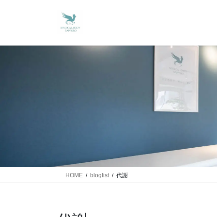
HOME
bloglist
代謝