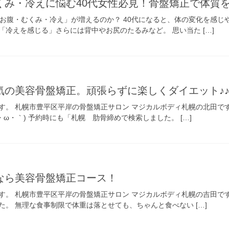
くみ・冷えに悩む40代女性必見！骨盤矯正で体質
りお腹・むくみ・冷え」が増えるのか？ 40代になると、体の変化を感
冷えを感じる」さらには背中やお尻のたるみなど。 思い当た […]
気の美容骨盤矯正。頑張らずに楽しくダイエット♪
す。 札幌市豊平区平岸の骨盤矯正サロン マジカルボディ札幌の北田で
・ω・｀) 予約時にも「札幌 肋骨締めで検索しました。 […]
なら美容骨盤矯正コース！
す。 札幌市豊平区平岸の骨盤矯正サロン マジカルボディ札幌の吉田で
。 無理な食事制限で体重は落とせても、ちゃんと食べない […]