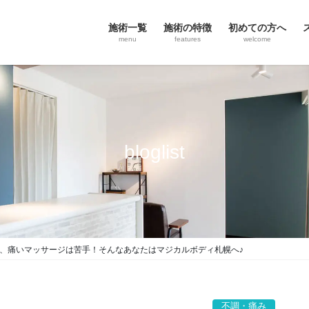
施術一覧
施術の特徴
初めての方へ
menu
features
welcome
bloglist
、痛いマッサージは苦手！そんなあなたはマジカルボディ札幌へ♪
不調・痛み