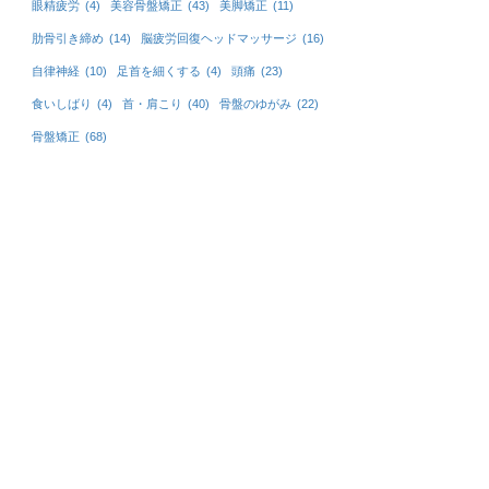
眼精疲労
(4)
美容骨盤矯正
(43)
美脚矯正
(11)
肋骨引き締め
(14)
脳疲労回復ヘッドマッサージ
(16)
自律神経
(10)
足首を細くする
(4)
頭痛
(23)
食いしばり
(4)
首・肩こり
(40)
骨盤のゆがみ
(22)
骨盤矯正
(68)