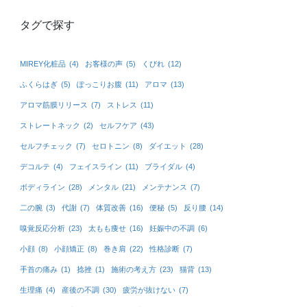
タグで探す
MIREY化粧品
(4)
お客様の声
(5)
くびれ
(12)
ふくらはぎ
(5)
ぽっこりお腹
(11)
アロマ
(13)
アロマ筋膜リリース
(7)
ストレス
(11)
ストレートネック
(2)
セルフケア
(43)
セルフチェック
(7)
セロトニン
(8)
ダイエット
(28)
デコルテ
(4)
フェイスライン
(11)
ブライダル
(4)
ボディライン
(28)
メンタル
(21)
メンテナンス
(7)
二の腕
(3)
代謝
(7)
体質改善
(16)
便秘
(5)
反り腰
(14)
嗅覚反応分析
(23)
太もも痩せ
(16)
妊娠中の不調
(6)
小顔
(8)
小顔矯正
(8)
巻き肩
(22)
性格診断
(7)
手首の痛み
(1)
捻挫
(1)
施術の考え方
(23)
猫背
(13)
生理痛
(4)
産後の不調
(30)
疲労が抜けない
(7)