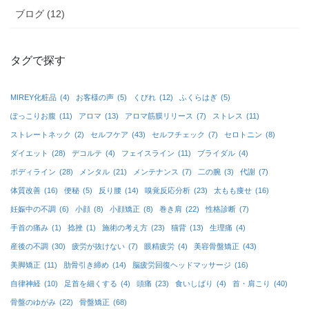
ブログ (12)
タグで探す
MIREY化粧品
(4)
お客様の声
(5)
くびれ
(12)
ふくらはぎ
(5)
ぽっこりお腹
(11)
アロマ
(13)
アロマ筋膜リリース
(7)
ストレス
(11)
ストレートネック
(2)
セルフケア
(43)
セルフチェック
(7)
セロトニン
(8)
ダイエット
(28)
デコルテ
(4)
フェイスライン
(11)
ブライダル
(4)
ボディライン
(28)
メンタル
(21)
メンテナンス
(7)
二の腕
(3)
代謝
(7)
体質改善
(16)
便秘
(5)
反り腰
(14)
嗅覚反応分析
(23)
太もも痩せ
(16)
妊娠中の不調
(6)
小顔
(8)
小顔矯正
(8)
巻き肩
(22)
性格診断
(7)
手首の痛み
(1)
捻挫
(1)
施術の考え方
(23)
猫背
(13)
生理痛
(4)
産後の不調
(30)
疲労が抜けない
(7)
眼精疲労
(4)
美容骨盤矯正
(43)
美脚矯正
(11)
肋骨引き締め
(14)
脳疲労回復ヘッドマッサージ
(16)
自律神経
(10)
足首を細くする
(4)
頭痛
(23)
食いしばり
(4)
首・肩こり
(40)
骨盤のゆがみ
(22)
骨盤矯正
(68)