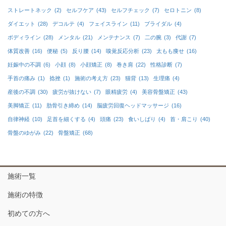
ストレートネック
(2)
セルフケア
(43)
セルフチェック
(7)
セロトニン
(8)
ダイエット
(28)
デコルテ
(4)
フェイスライン
(11)
ブライダル
(4)
ボディライン
(28)
メンタル
(21)
メンテナンス
(7)
二の腕
(3)
代謝
(7)
体質改善
(16)
便秘
(5)
反り腰
(14)
嗅覚反応分析
(23)
太もも痩せ
(16)
妊娠中の不調
(6)
小顔
(8)
小顔矯正
(8)
巻き肩
(22)
性格診断
(7)
手首の痛み
(1)
捻挫
(1)
施術の考え方
(23)
猫背
(13)
生理痛
(4)
産後の不調
(30)
疲労が抜けない
(7)
眼精疲労
(4)
美容骨盤矯正
(43)
美脚矯正
(11)
肋骨引き締め
(14)
脳疲労回復ヘッドマッサージ
(16)
自律神経
(10)
足首を細くする
(4)
頭痛
(23)
食いしばり
(4)
首・肩こり
(40)
骨盤のゆがみ
(22)
骨盤矯正
(68)
施術一覧
施術の特徴
初めての方へ