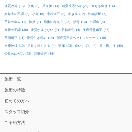
体質改善
(16)
便秘
(5)
反り腰
(14)
嗅覚反応分析
(23)
太もも痩せ
(16)
妊娠中の不調
(6)
小顔
(8)
小顔矯正
(8)
巻き肩
(22)
性格診断
(7)
手首の痛み
(1)
捻挫
(1)
施術の考え方
(23)
猫背
(13)
生理痛
(4)
産後の不調
(30)
疲労が抜けない
(7)
眼精疲労
(4)
美容骨盤矯正
(43)
美脚矯正
(11)
肋骨引き締め
(14)
脳疲労回復ヘッドマッサージ
(16)
自律神経
(10)
足首を細くする
(4)
頭痛
(23)
食いしばり
(4)
首・肩こり
(40)
骨盤のゆがみ
(22)
骨盤矯正
(68)
施術一覧
施術の特徴
初めての方へ
スタッフ紹介
ご予約方法