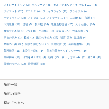
ストレートネック
(2)
セルフケア
(43)
セルフチェック
(7)
セロトニン
(8)
ダイエット
(28)
デコルテ
(4)
フェイスライン
(11)
ブライダル
(4)
ボディライン
(28)
メンタル
(21)
メンテナンス
(7)
二の腕
(3)
代謝
(7)
体質改善
(16)
便秘
(5)
反り腰
(14)
嗅覚反応分析
(23)
太もも痩せ
(16)
妊娠中の不調
(6)
小顔
(8)
小顔矯正
(8)
巻き肩
(22)
性格診断
(7)
手首の痛み
(1)
捻挫
(1)
施術の考え方
(23)
猫背
(13)
生理痛
(4)
産後の不調
(30)
疲労が抜けない
(7)
眼精疲労
(4)
美容骨盤矯正
(43)
美脚矯正
(11)
肋骨引き締め
(14)
脳疲労回復ヘッドマッサージ
(16)
自律神経
(10)
足首を細くする
(4)
頭痛
(23)
食いしばり
(4)
首・肩こり
(40)
骨盤のゆがみ
(22)
骨盤矯正
(68)
施術一覧
施術の特徴
初めての方へ