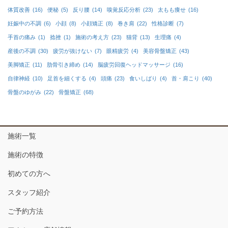
体質改善
(16)
便秘
(5)
反り腰
(14)
嗅覚反応分析
(23)
太もも痩せ
(16)
妊娠中の不調
(6)
小顔
(8)
小顔矯正
(8)
巻き肩
(22)
性格診断
(7)
手首の痛み
(1)
捻挫
(1)
施術の考え方
(23)
猫背
(13)
生理痛
(4)
産後の不調
(30)
疲労が抜けない
(7)
眼精疲労
(4)
美容骨盤矯正
(43)
美脚矯正
(11)
肋骨引き締め
(14)
脳疲労回復ヘッドマッサージ
(16)
自律神経
(10)
足首を細くする
(4)
頭痛
(23)
食いしばり
(4)
首・肩こり
(40)
骨盤のゆがみ
(22)
骨盤矯正
(68)
施術一覧
施術の特徴
初めての方へ
スタッフ紹介
ご予約方法